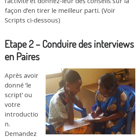
l’activité et donnez-leur des conseils sur la
façon d’en tirer le meilleur parti. (Voir
Scripts ci-dessous)
Etape 2 – Conduire des interviews
en Paires
Après avoir
donné ’le
script’ ou
votre
introductio
n.
Demandez