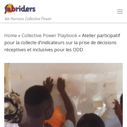
Skip to content
Me
We Harness Collective Power
Home
»
Collective Power Playbook
»
Atelier participatif
pour la collecte d’indicateurs sur la prise de décisions
réceptives et inclusives pour les ODD