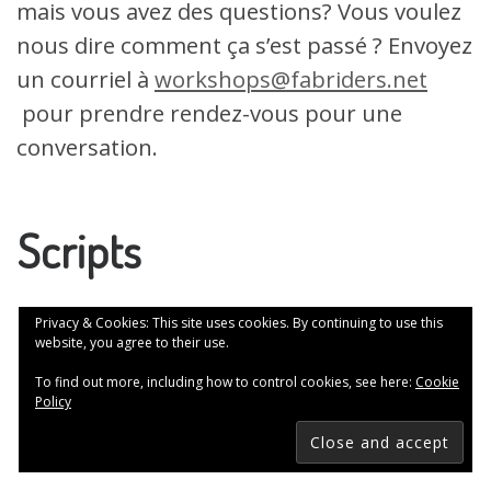
mais vous avez des questions? Vous voulez
nous dire comment ça s’est passé ? Envoyez
un courriel à
workshops@fabriders.net
pour prendre rendez-vous pour une
conversation.
Scripts
N’hésitez pas à utiliser ce qui suit ou à
Privacy & Cookies: This site uses cookies. By continuing to use this
website, you agree to their use.
modifier l’un des éléments suivants.
To find out more, including how to control cookies, see here:
Cookie
Policy
Etape 1 – Introduction